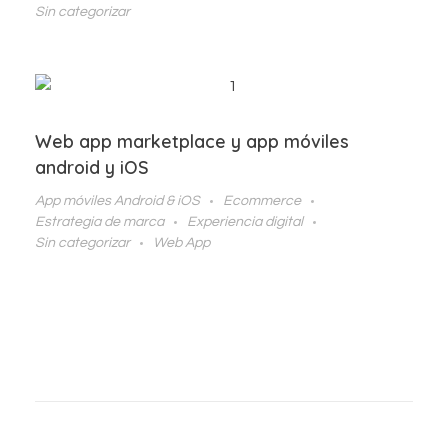
Sin categorizar
Web app marketplace y app móviles
android y iOS
App móviles Android & iOS
Ecommerce
Estrategia de marca
Experiencia digital
Sin categorizar
Web App