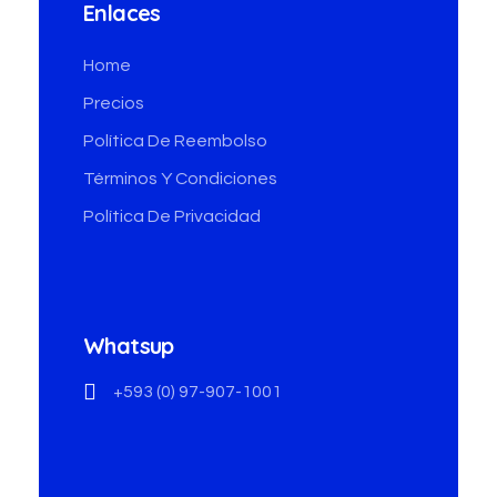
Enlaces
Home
Precios
Política De Reembolso
Términos Y Condiciones
Política De Privacidad
Whatsup
+593 (0) 97-907-1001