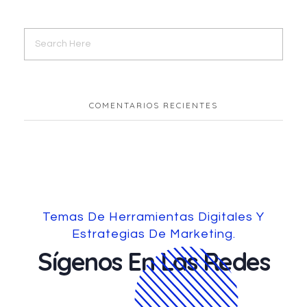
COMENTARIOS RECIENTES
Temas De Herramientas Digitales Y
Estrategias De Marketing.
Sígenos En Las Redes