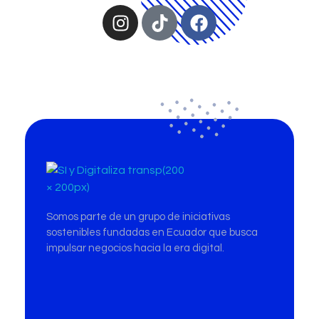
Digitaliza
creando negocios competitivos con Digitalización
Somos parte de un grupo de iniciativas
sostenibles fundadas en Ecuador que busca
impulsar negocios hacia la era digital.