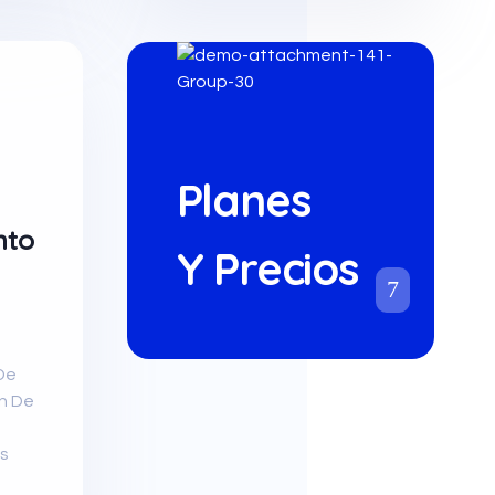
Planes
nto
Y Precios
De
n De
es