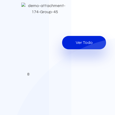
Ver Todo
 & iOS
rce
oid & IOS
n Categorizar