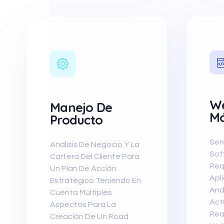
We
Manejo De
Mó
Producto
Ser
Análisis De Negocio Y La
Sof
Cartera Del Cliente Para
Requ
Un Plan De Acción
Apl
Estratégico Teniendo En
And
Cuenta Múltiples
Act
Aspectos Para La
Rea
Creación De Un Road