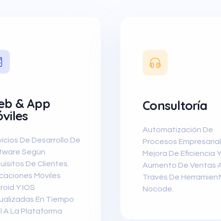
b & App
Consultoría
viles
Automatización De
vicios De Desarrollo De
Procesos Empresarial
tware Según
Mejora De Eficiencia 
isitos De Clientes.
Aumento De Ventas 
icaciones Móviles
Través De Herramien
roid Y IOS
Nocode.
ualizadas En Tiempo
l A La Plataforma