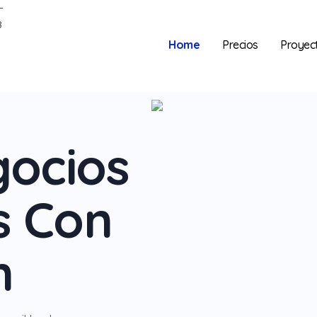
Home
Precios
Proyec
ocios
s Con
n