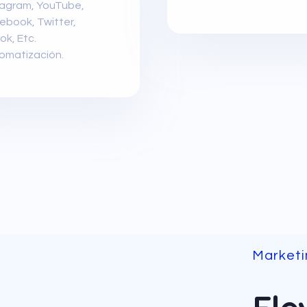
tagram, YouTube,
ebook, Twitter,
ok, Etc.
omatización.
Marketi