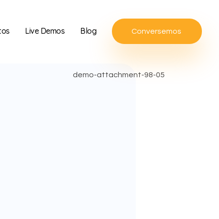
tos
Live Demos
Blog
Conversemos