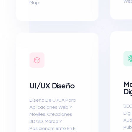
Web
Map.
Ma
UI/UX Diseño
Di
Diseño De UI/UX Para
SEO
Aplicaciones Web Y
Digi
Móviles. Creaciones
Aud
2D/3D. Marca Y
Publ
Posicionamiento En El