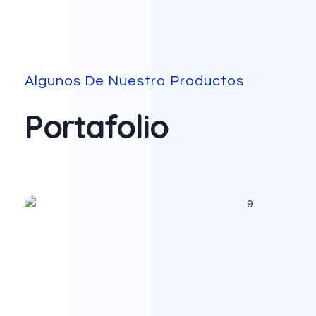
Algunos De Nuestro Productos
Portafolio
App delivery para
repartidores
App Móviles Android & IOS
Ecommerce
Sin Categorizar