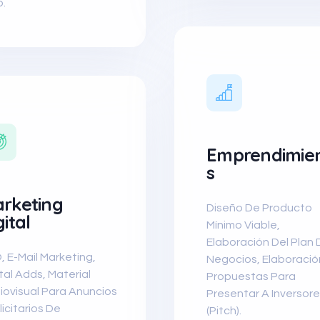
.
Emprendimie
S
rketing
Diseño De Producto
gital
Mínimo Viable,
Elaboración Del Plan 
, E-Mail Marketing,
Negocios, Elaboració
tal Adds, Material
Propuestas Para
iovisual Para Anuncios
Presentar A Inversor
icitarios De
(Pitch).